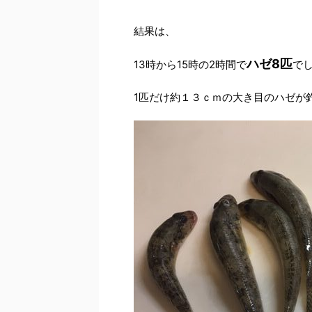
結果は、
ハゼ8匹
13時から15時の2時間で
で
1匹だけ約１３ｃｍの大き目のハゼが