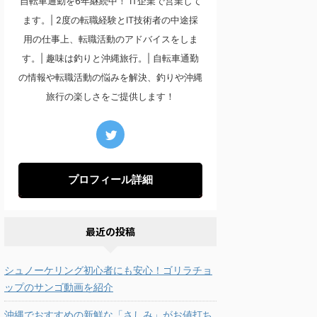
自転車通勤を6年継続中！ IT企業で営業して
ます。| 2度の転職経験とIT技術者の中途採
用の仕事上、転職活動のアドバイスをしま
す。| 趣味は釣りと沖縄旅行。| 自転車通勤
の情報や転職活動の悩みを解決、釣りや沖縄
旅行の楽しさをご提供します！
プロフィール詳細
最近の投稿
シュノーケリング初心者にも安心！ゴリラチョ
ップのサンゴ動画を紹介
沖縄でおすすめの新鮮な「さしみ」がお値打ち