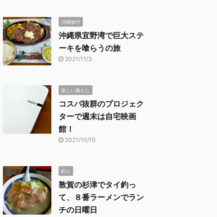
沖縄旅行
沖縄県宜野湾で巨大ステ
ーキを喰らうの旅
2021/11/3
楽しい暮らし
コスパ抜群のプロジェク
ターで週末は自宅映画
館！
2021/10/10
釣り
敦賀の杉津でタイ釣っ
て、８番ラーメンでラン
チの日曜日