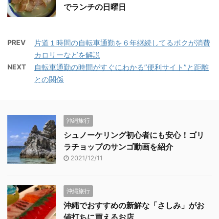
でランチの日曜日
PREV
片道１時間の自転車通勤を６年継続してるボクが消費
カロリーなどを解説
NEXT
自転車通勤の時間がすぐにわかる”便利サイト”と距離
との関係
沖縄旅行
シュノーケリング初心者にも安心！ゴリ
ラチョップのサンゴ動画を紹介
2021/12/11
沖縄旅行
沖縄でおすすめの新鮮な「さしみ」がお
値打ちに買えるお店