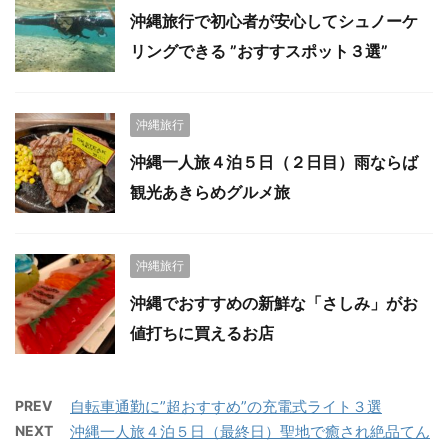
沖縄旅行で初心者が安心してシュノーケ
リングできる ”おすすスポット３選”
沖縄旅行
沖縄一人旅４泊５日（２日目）雨ならば
観光あきらめグルメ旅
沖縄旅行
沖縄でおすすめの新鮮な「さしみ」がお
値打ちに買えるお店
PREV
自転車通勤に”超おすすめ”の充電式ライト３選
NEXT
沖縄一人旅４泊５日（最終日）聖地で癒され絶品てん