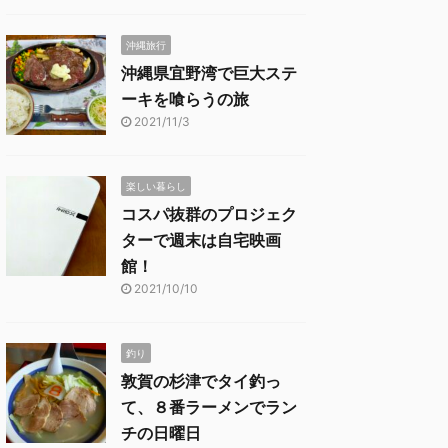
沖縄旅行
沖縄県宜野湾で巨大ステ
ーキを喰らうの旅
2021/11/3
楽しい暮らし
コスパ抜群のプロジェク
ターで週末は自宅映画
館！
2021/10/10
釣り
敦賀の杉津でタイ釣っ
て、８番ラーメンでラン
チの日曜日